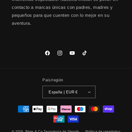
contacto a marcas únicas con padres, madres y
pequeños para que cuenten con lo mejor en su
aventura.
Facebook
Instagram
YouTube
TikTok
País/región
España | EUR €
Formas
de
pago
© 2026,
Bbes & Co
Tecnología de Shopify
Política de reembolso