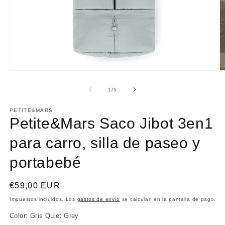
Abrir
Ab
elemento
e
multimedia
m
de
1
/
5
1
2
en
e
una
PETITE&MARS
u
ventana
Petite&Mars Saco Jibot 3en1
v
modal
m
para carro, silla de paseo y
portabebé
Precio
€59,00 EUR
habitual
Impuestos incluidos. Los
gastos de envío
se calculan en la pantalla de pago.
Color:
Gris Quiet Grey