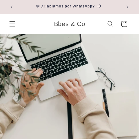
Ir directamente
 ti
💬 ¿Hablamos por WhatsApp?
al contenido
Bbes & Co
Carrito