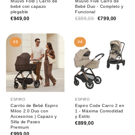
Muuvo Fold | Carro de
Muuvo Five Carro de
bebé con capazo
Bebé Duo - Completo y
plegable
Funcional
€949,00
€899,00
€799,00
#3
#4
ESPIRO
ESPIRO
Carrito de Bebé Espiro
Espiro Code Carro 2 en
Miloo 2.0 Duo con
1 - Máxima Comodidad
Accesorios | Capazo y
y Estilo
Silla de Paseo
€899,00
Premium
€999,00