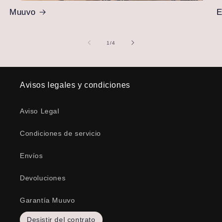
Muuvo
E
de
1
/
4
Avisos legales y condiciones
Aviso Legal
Condiciones de servicio
Envíos
Devoluciones
Garantía Muuvo
Desistir del contrato