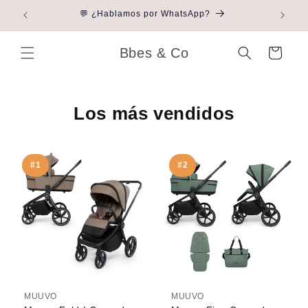
Ir directamente
 ti
💬 ¿Hablamos por WhatsApp?
al contenido
Bbes & Co
Carrito
Los más vendidos
#1
#2
MUUVO
MUUVO