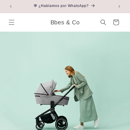
Ir directamente
 ti
💬 ¿Hablamos por WhatsApp?
al contenido
Bbes & Co
Carrito